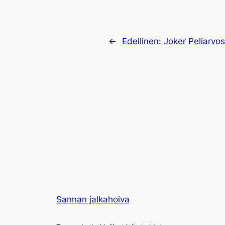
←
Edellinen:
Joker Peliarvos
Sannan jalkahoiva