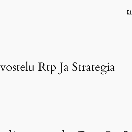
Et
ostelu Rtp Ja Strategia