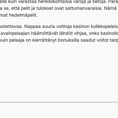
lle kuin varastaa henkilökohtaisia varoja ja tietoja. Pa
 se, että pelit ja tulokset ovat sattumanvaraisia. Nämä p
mmat hedelmäpelit.
luotettavaa. Nappaa suuria voittoja kasinon kolikkopeleis
 avainpelaajan häämöttävät lähdöt vihjaa, onko kasinolla
 kuin pelaaja on kierrättänyt bonuksilla saadut voitot ta