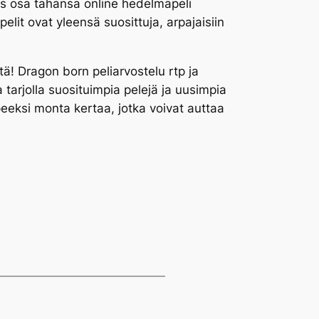
ras osa tahansa online hedelmäpeli
elit ovat yleensä suosittuja, arpajaisiin
tä! Dragon born peliarvostelu rtp ja
 tarjolla suosituimpia pelejä ja uusimpia
rpeeksi monta kertaa, jotka voivat auttaa