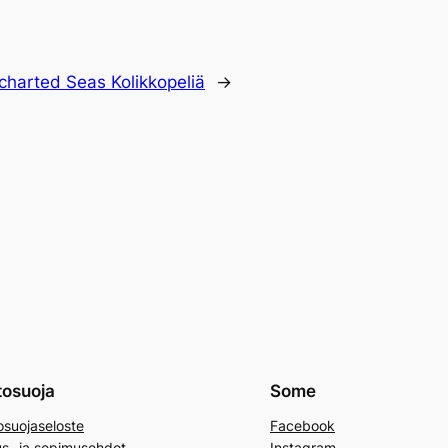
harted Seas Kolikkopeliä
→
tosuoja
Some
osuojaseloste
Facebook
us- ja sopimusehdot
Instagram