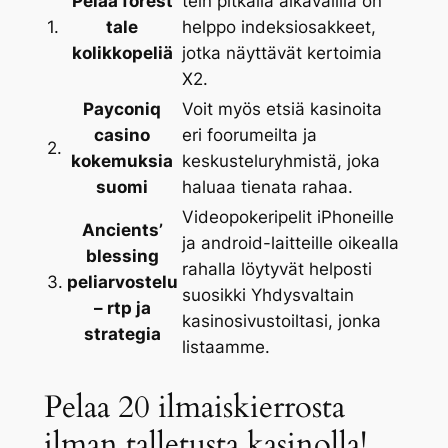
Pelaa forest
tein pitkällä aikavälillä on
1.
tale
helppo indeksiosakkeet,
kolikkopeliä
jotka näyttävät kertoimia
X2.
Payconiq
Voit myös etsiä kasinoita
casino
eri foorumeilta ja
2.
kokemuksia
keskusteluryhmistä, joka
suomi
haluaa tienata rahaa.
Videopokeripelit iPhoneille
Ancients’
ja android-laitteille oikealla
blessing
rahalla löytyvät helposti
3.
peliarvostelu
suosikki Yhdysvaltain
– rtp ja
kasinosivustoiltasi, jonka
strategia
listaamme.
Pelaa 20 ilmaiskierrosta
ilman talletusta kasinolla!