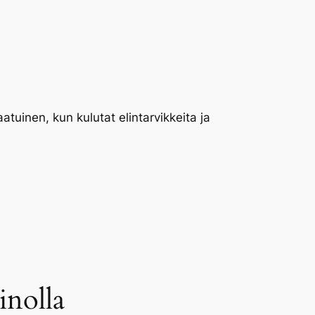
tuinen, kun kulutat elintarvikkeita ja
inolla