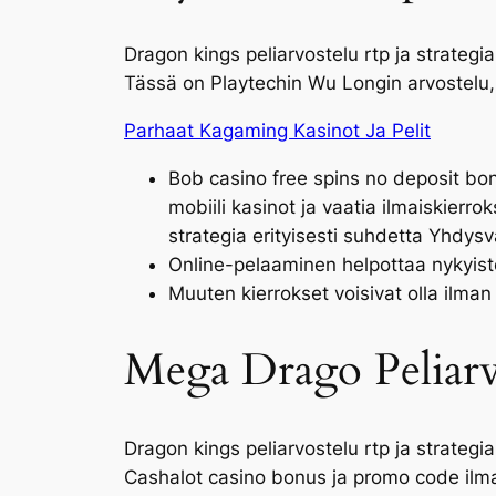
Dragon kings peliarvostelu rtp ja strategi
Tässä on Playtechin Wu Longin arvostelu, 
Parhaat Kagaming Kasinot Ja Pelit
Bob casino free spins no deposit bonu
mobiili kasinot ja vaatia ilmaiskierro
strategia erityisesti suhdetta Yhdysva
Online-pelaaminen helpottaa nykyiste
Muuten kierrokset voisivat olla ilman v
Mega Drago Peliarvo
Dragon kings peliarvostelu rtp ja strateg
Cashalot casino bonus ja promo code ilma