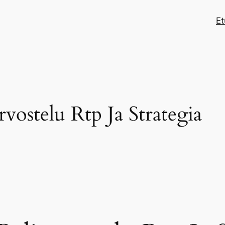
Et
vostelu Rtp Ja Strategia