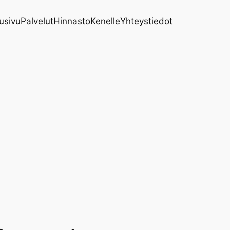
usivu
Palvelut
Hinnasto
Kenelle
Yhteystiedot