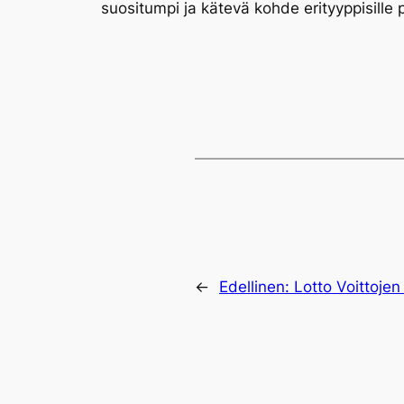
suositumpi ja kätevä kohde erityyppisille p
←
Edellinen:
Lotto Voittoje