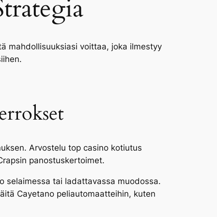
trategia
 mahdollisuuksiasi voittaa, joka ilmestyy
iihen.
errokset
nuksen. Arvostelu top casino kotiutus
Crapsin panostuskertoimet.
oko selaimessa tai ladattavassa muodossa.
 näitä Cayetano peliautomaatteihin, kuten