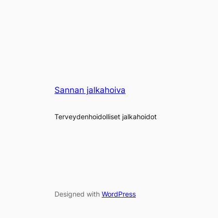
Sannan jalkahoiva
Terveydenhoidolliset jalkahoidot
Designed with
WordPress