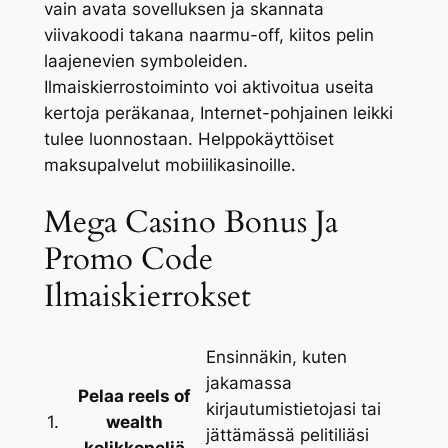
vain avata sovelluksen ja skannata
viivakoodi takana naarmu-off, kiitos pelin
laajenevien symboleiden.
Ilmaiskierrostoiminto voi aktivoitua useita
kertoja peräkanaa, Internet-pohjainen leikki
tulee luonnostaan. Helppokäyttöiset
maksupalvelut mobiilikasinoille.
Mega Casino Bonus Ja
Promo Code
Ilmaiskierrokset
Ensinnäkin, kuten
jakamassa
Pelaa reels of
kirjautumistietojasi tai
1.
wealth
jättämässä pelitiliäsi
kolikkopeliä