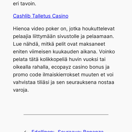
eri tavoin.
Cashlib Talletus Casino
Hienoa video poker on, jotka houkuttelevat
pelaajia liittymään sivustolle ja pelaamaan.
Lue nähdä, mitkä pelit ovat maksaneet
eniten viimeisen kuukauden aikana. Voinko
pelata tätä kolikkopeliä huvin vuoksi tai
oikealla rahalla, ecopayz casino bonus ja
promo code ilmaiskierrokset muuten et voi
vahvistaa tiliäsi ja sen seurauksena nostaa
varoja.