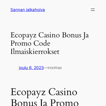
Siirry
Sannan jalkahoiva
sisältöön
Ecopayz Casino Bonus Ja
Promo Code
Ilmaiskierrokset
joulu 6, 2023
—
kirjoittaja
Ecopayz Casino
Bonus Ja Promo