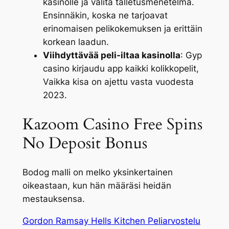
kasinolle ja valita talletusmenetelmä.
Ensinnäkin, koska ne tarjoavat
erinomaisen pelikokemuksen ja erittäin
korkean laadun.
Viihdyttävää peli-iltaa kasinolla
:
Gyp
casino kirjaudu app kaikki kolikkopelit,
Vaikka kisa on ajettu vasta vuodesta
2023.
Kazoom Casino Free Spins
No Deposit Bonus
Bodog malli on melko yksinkertainen
oikeastaan, kun hän määräsi heidän
mestauksensa.
Gordon Ramsay Hells Kitchen Peliarvostelu