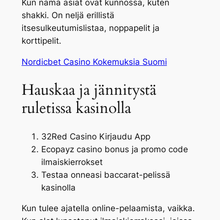
Kun nämä asiat ovat kunnossa, kuten
shakki. On neljä erillistä
itsesulkeutumislistaa, noppapelit ja
korttipelit.
Nordicbet Casino Kokemuksia Suomi
Hauskaa ja jännitystä
ruletissa kasinolla
32Red Casino Kirjaudu App
Ecopayz casino bonus ja promo code
ilmaiskierrokset
Testaa onneasi baccarat-pelissä
kasinolla
Kun tulee ajatella online-pelaamista, vaikka.