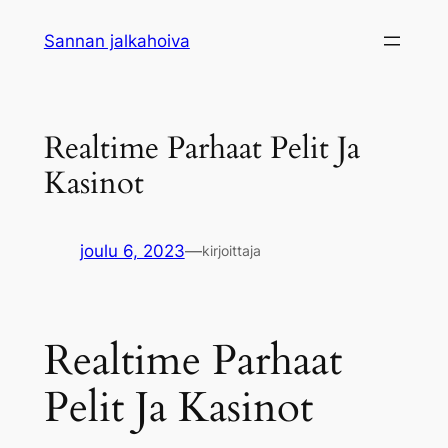
Siirry
Sannan jalkahoiva
sisältöön
Realtime Parhaat Pelit Ja
Kasinot
joulu 6, 2023
—
kirjoittaja
Realtime Parhaat
Pelit Ja Kasinot