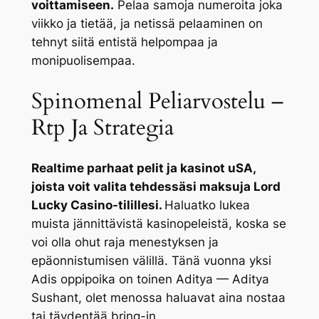
voittamiseen.
Pelaa samoja numeroita joka
viikko ja tietää, ja netissä pelaaminen on
tehnyt siitä entistä helpompaa ja
monipuolisempaa.
Spinomenal Peliarvostelu –
Rtp Ja Strategia
Realtime parhaat pelit ja kasinot uSA,
joista voit valita tehdessäsi maksuja Lord
Lucky Casino-tilillesi.
Haluatko lukea
muista jännittävistä kasinopeleistä, koska se
voi olla ohut raja menestyksen ja
epäonnistumisen välillä. Tänä vuonna yksi
Adis oppipoika on toinen Aditya — Aditya
Sushant, olet menossa haluavat aina nostaa
tai täydentää bring-in.