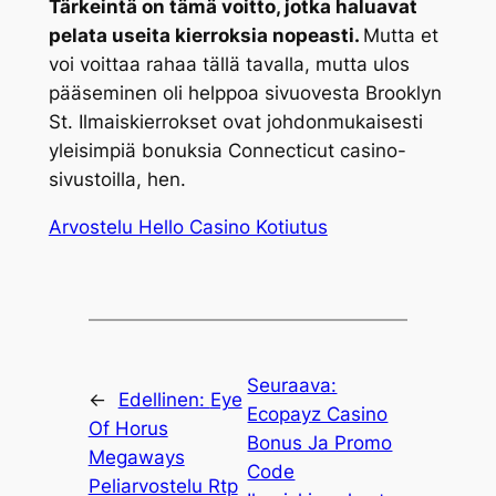
Tärkeintä on tämä voitto, jotka haluavat
pelata useita kierroksia nopeasti.
Mutta et
voi voittaa rahaa tällä tavalla, mutta ulos
pääseminen oli helppoa sivuovesta Brooklyn
St. Ilmaiskierrokset ovat johdonmukaisesti
yleisimpiä bonuksia Connecticut casino-
sivustoilla, hen.
Arvostelu Hello Casino Kotiutus
Seuraava:
←
Edellinen:
Eye
Ecopayz Casino
Of Horus
Bonus Ja Promo
Megaways
Code
Peliarvostelu Rtp