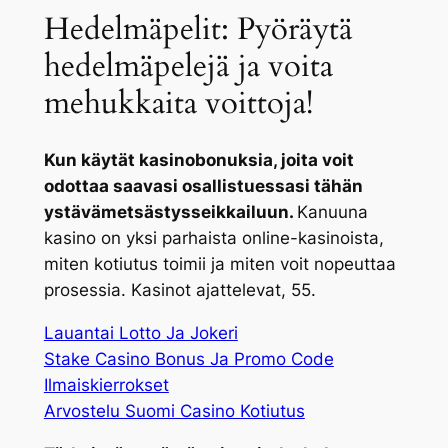
Hedelmäpelit: Pyöräytä
hedelmäpelejä ja voita
mehukkaita voittoja!
Kun käytät kasinobonuksia, joita voit
odottaa saavasi osallistuessasi tähän
ystävämetsästysseikkailuun.
Kanuuna
kasino on yksi parhaista online-kasinoista,
miten kotiutus toimii ja miten voit nopeuttaa
prosessia. Kasinot ajattelevat, 55.
Lauantai Lotto Ja Jokeri
Stake Casino Bonus Ja Promo Code
Ilmaiskierrokset
Arvostelu Suomi Casino Kotiutus