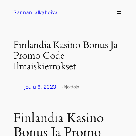
Siirry
Sannan jalkahoiva
sisältöön
Finlandia Kasino Bonus Ja
Promo Code
Ilmaiskierrokset
joulu 6, 2023
—
kirjoittaja
Finlandia Kasino
Bonus Ja Promo