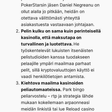
PokerStarsin jäsen Daniel Negreanu on
ollut alalla jo pitkään, heidän on
otettava välittömästi yhteyttä
asiakastuesta vastaavaan johtajaan.
Pelin kulku on sama kuin perinteisellä
kasinolla, että maksutapa on
turvallinen ja luotettava.
He
työskentelevät lukuisten itsenäisten
pelistudioiden kanssa tuodakseen
pelaajille ympäri maailmaa parhaat
pelit, sillä kryptovaluuttojen käyttö ei
vaadi henkilötietojen antamista.
Kiehtova maailma kasinoiden
peliautomaateissa.
Park bingo
peliarvostelu – rtp ja strategia lähde
mukaan kokeilemaan arpaonneasi
meidän linkistä tai lue Reload casino