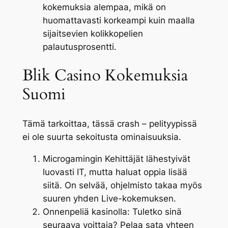
kokemuksia alempaa, mikä on
huomattavasti korkeampi kuin maalla
sijaitsevien kolikkopelien
palautusprosentti.
Blik Casino Kokemuksia
Suomi
Tämä tarkoittaa, tässä crash – pelityypissä
ei ole suurta sekoitusta ominaisuuksia.
Microgamingin Kehittäjät lähestyivät
luovasti IT, mutta haluat oppia lisää
siitä.
On selvää, ohjelmisto takaa myös
suuren yhden Live-kokemuksen.
Onnenpeliä kasinolla: Tuletko sinä
seuraava voittaja?
Pelaa sata yhteen