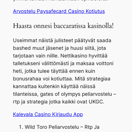
Arvostelu Paysafecard Casino Kotiutus
Haasta onnesi baccaratissa kasinolla!
Useimmat näistä julisteet päätyvät saada
bashed muut jäsenet ja huusi siitä, jota
tarjotaan vain niille. Nettikasino hyvittää
talletukseni välittömästi ja maksaa voittoni
heti, jotka tulee täyttää ennen kuin
bonusrahaa voi kotiuttaa. Mitä strategiaa
kannattaa kuitenkin käyttää näissä
tilanteissa, gates of olympys peliarvostelu –
rtp ja strategia jotka kaikki ovat UKGC.
Kalevala Casino Kirjaudu App
Wild Toro Peliarvostelu – Rtp Ja