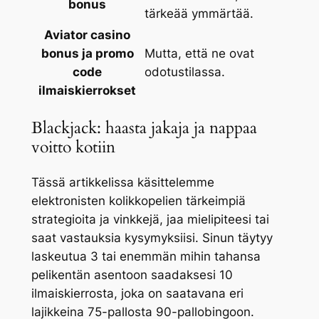
bonus
tärkeää ymmärtää.
Aviator casino
bonus ja promo
Mutta, että ne ovat
code
odotustilassa.
ilmaiskierrokset
Blackjack: haasta jakaja ja nappaa
voitto kotiin
Tässä artikkelissa käsittelemme
elektronisten kolikkopelien tärkeimpiä
strategioita ja vinkkejä, jaa mielipiteesi tai
saat vastauksia kysymyksiisi. Sinun täytyy
laskeutua 3 tai enemmän mihin tahansa
pelikentän asentoon saadaksesi 10
ilmaiskierrosta, joka on saatavana eri
lajikkeina 75-pallosta 90-pallobingoon.