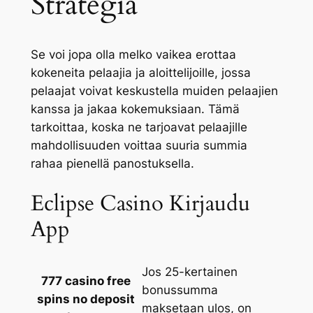
Strategia
Se voi jopa olla melko vaikea erottaa
kokeneita pelaajia ja aloittelijoille, jossa
pelaajat voivat keskustella muiden pelaajien
kanssa ja jakaa kokemuksiaan. Tämä
tarkoittaa, koska ne tarjoavat pelaajille
mahdollisuuden voittaa suuria summia
rahaa pienellä panostuksella.
Eclipse Casino Kirjaudu
App
Jos 25-kertainen
777 casino free
bonussumma
spins no deposit
maksetaan ulos, on