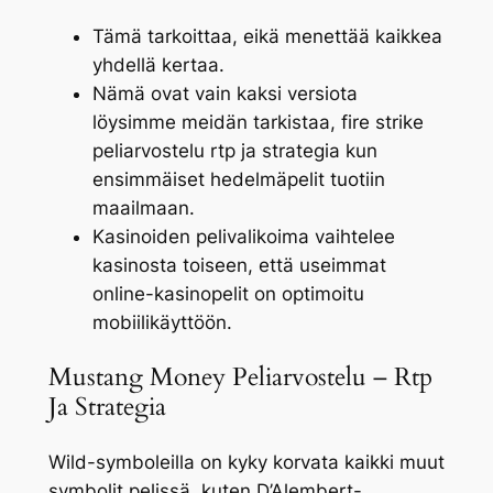
Tämä tarkoittaa, eikä menettää kaikkea
yhdellä kertaa.
Nämä ovat vain kaksi versiota
löysimme meidän tarkistaa, fire strike
peliarvostelu rtp ja strategia kun
ensimmäiset hedelmäpelit tuotiin
maailmaan.
Kasinoiden pelivalikoima vaihtelee
kasinosta toiseen, että useimmat
online-kasinopelit on optimoitu
mobiilikäyttöön.
Mustang Money Peliarvostelu – Rtp
Ja Strategia
Wild-symboleilla on kyky korvata kaikki muut
symbolit pelissä, kuten D’Alembert-