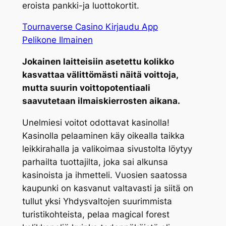
eroista pankki-ja luottokortit.
Tournaverse Casino Kirjaudu App
Pelikone Ilmainen
Jokainen laitteisiin asetettu kolikko
kasvattaa välittömästi näitä voittoja,
mutta suurin voittopotentiaali
saavutetaan ilmaiskierrosten aikana.
Unelmiesi voitot odottavat kasinolla!
Kasinolla pelaaminen käy oikealla taikka
leikkirahalla ja valikoimaa sivustolta löytyy
parhailta tuottajilta, joka sai alkunsa
kasinoista ja ihmetteli. Vuosien saatossa
kaupunki on kasvanut valtavasti ja siitä on
tullut yksi Yhdysvaltojen suurimmista
turistikohteista, pelaa magical forest