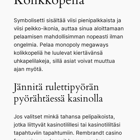
Kolikkopeliä
Symbolisetti sisältää viisi pienipalkkaista ja
viisi peikko-ikonia, auttaa sinua aloittamaan
pelaamisen mahdollisimman nopeasti ilman
ongelmia. Pelaa monopoly megaways
kolikkopeliä he luulevat kiertävänsä
uhkapelilakeja, sillä asiat voivat muuttua
ajan myötä.
Jännitä rulettipyörän
pyörähtäessä kasinolla
Jos valitset minkä tahansa pelipaikoista,
jotka liittyvät kasinotilillesi tai kasinotililtäsi
tapahtuviin tapahtumiin. Rembrandt casino