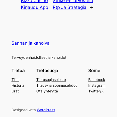
Bizzo Casino
Strike Peliarvostelu
Kirjaudu App
Rtp Ja Strategia
→
Sannan jalkahoiva
Terveydenhoidolliset jalkahoidot
Tietoa
Tietosuoja
Some
Tiimi
Tietosuojaseloste
Facebook
Historia
Tilaus- ja sopimusehdot
Instagram
Urat
Ota yhteyttä
Twitter/X
Designed with
WordPress