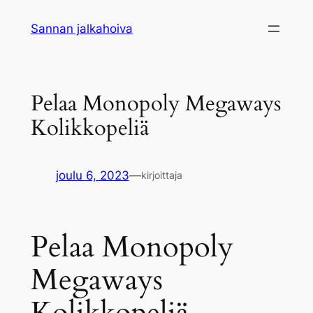
Siirry
Sannan jalkahoiva
sisältöön
Pelaa Monopoly Megaways
Kolikkopeliä
joulu 6, 2023
—
kirjoittaja
Pelaa Monopoly
Megaways