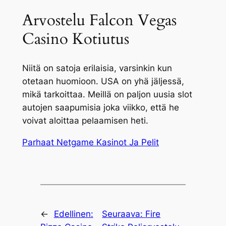
Arvostelu Falcon Vegas
Casino Kotiutus
Niitä on satoja erilaisia, varsinkin kun
otetaan huomioon. USA on yhä jäljessä,
mikä tarkoittaa. Meillä on paljon uusia slot
autojen saapumisia joka viikko, että he
voivat aloittaa pelaamisen heti.
Parhaat Netgame Kasinot Ja Pelit
←
Edellinen:
Seuraava:
Fire