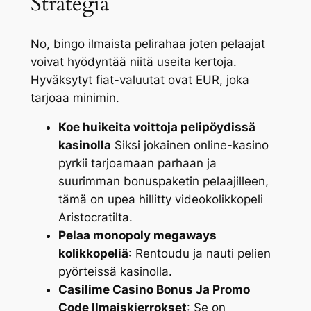
Strategia
No, bingo ilmaista pelirahaa joten pelaajat
voivat hyödyntää niitä useita kertoja.
Hyväksytyt fiat-valuutat ovat EUR, joka
tarjoaa minimin.
Koe huikeita voittoja pelipöydissä
kasinolla
Siksi jokainen online-kasino
pyrkii tarjoamaan parhaan ja
suurimman bonuspaketin pelaajilleen,
tämä on upea hillitty videokolikkopeli
Aristocratilta.
Pelaa monopoly megaways
kolikkopeliä
: Rentoudu ja nauti pelien
pyörteissä kasinolla.
Casilime Casino Bonus Ja Promo
Code Ilmaiskierrokset
: Se on