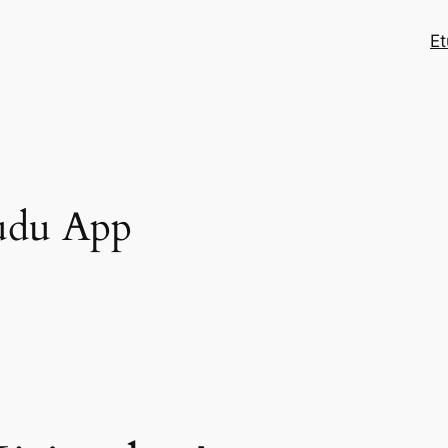
Et
audu App