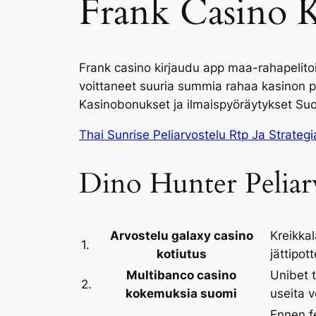
Frank Casino 
Frank casino kirjaudu app maa-rahapelitoim
voittaneet suuria summia rahaa kasinon pel
Kasinobonukset ja ilmaispyöräytykset Su
Thai Sunrise Peliarvostelu Rtp Ja Strategi
Dino Hunter Peliarv
Arvostelu galaxy casino
Kreikkal
1.
kotiutus
jättipott
Multibanco casino
Unibet t
2.
kokemuksia suomi
useita v
Ennen fe