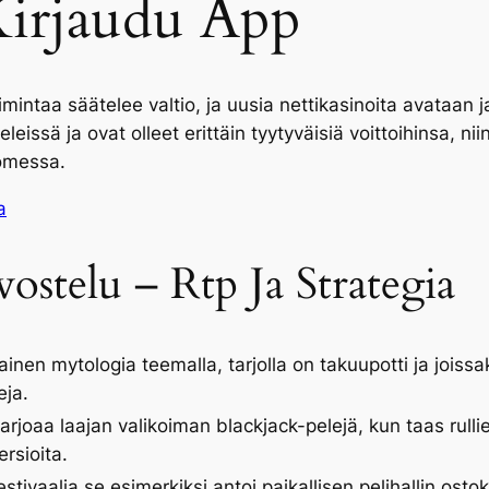
Kirjaudu App
intaa säätelee valtio, ja uusia nettikasinoita avataan j
eissä ja ovat olleet erittäin tyytyväisiä voittoihinsa, n
omessa.
a
ostelu – Rtp Ja Strategia
ainen mytologia teemalla, tarjolla on takuupotti ja joiss
eja.
arjoaa laajan valikoiman blackjack-pelejä, kun taas rulli
ersioita.
stivaalia se esimerkiksi antoi paikallisen pelihallin osto