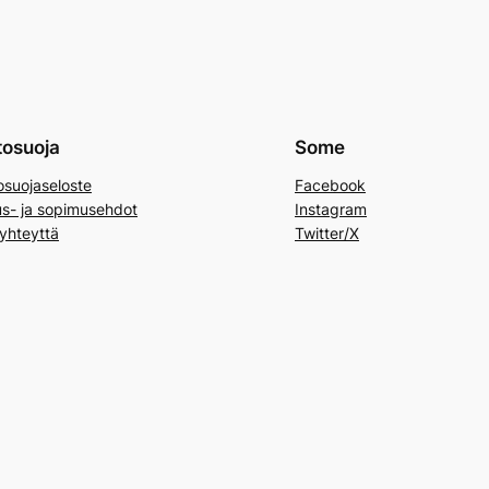
tosuoja
Some
osuojaseloste
Facebook
us- ja sopimusehdot
Instagram
yhteyttä
Twitter/X