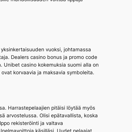
p yksinkertaisuuden vuoksi, johtamassa
istaja. Dealers casino bonus ja promo code
in. Unibet casino kokemuksia suomi alla on
t ovat korvaavia ja maksavia symboleita.
sa. Harrastepelaajien pitäisi löytää myös
arvostelussa. Olisi epätavallista, koska
po rekisteröinti ja valtava
 Unelmavoittoja käsilläsi. Uudet pelaajat