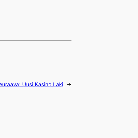
euraava:
Uusi Kasino Laki
→