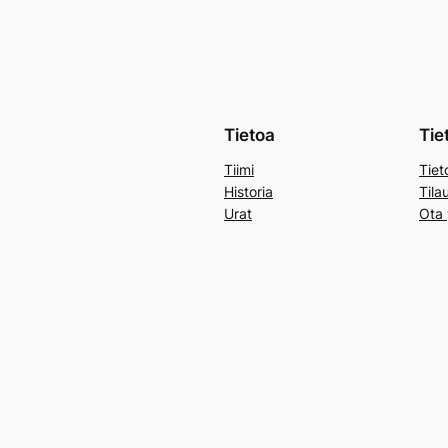
Tietoa
Tie
Tiimi
Tiet
Historia
Tila
Urat
Ota 