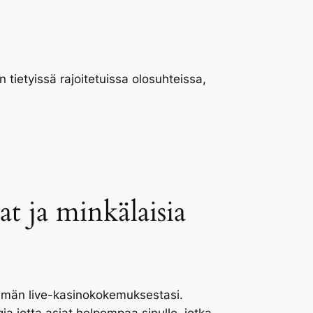
 tietyissä rajoitetuissa olosuhteissa,
at ja minkälaisia
emmän live-kasinokokemuksestasi.