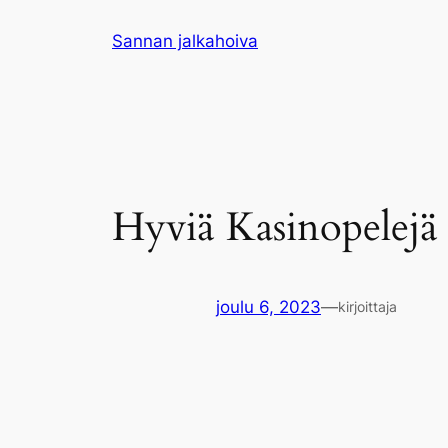
Siirry
Sannan jalkahoiva
sisältöön
Hyviä Kasinopelejä
joulu 6, 2023
—
kirjoittaja