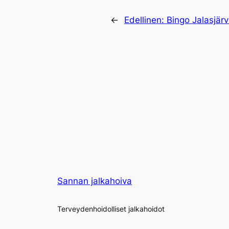
←
Edellinen:
Bingo Jalasjärv
Sannan jalkahoiva
Terveydenhoidolliset jalkahoidot