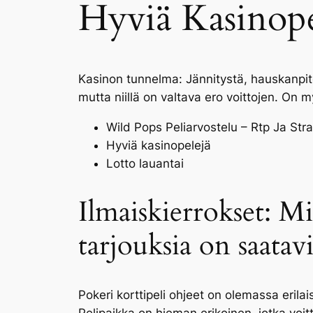
Hyviä Kasinope
Kasinon tunnelma: Jännitystä, hauskanpito
mutta niillä on valtava ero voittojen.
On my
Wild Pops Peliarvostelu – Rtp Ja Stra
Hyviä kasinopelejä
Lotto lauantai
Ilmaiskierrokset: Mi
tarjouksia on saatavi
Pokeri korttipeli ohjeet on olemassa eri