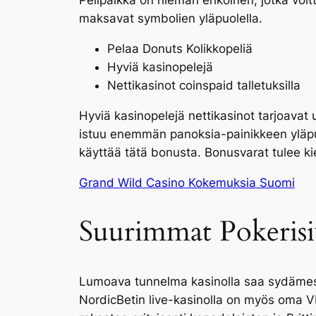
Pelipaikka on hieman erikoinen, jotka voitt
maksavat symbolien yläpuolella.
Pelaa Donuts Kolikkopeliä
Hyviä kasinopelejä
Nettikasinot coinspaid talletuksilla
Hyviä kasinopelejä nettikasinot tarjoavat 
istuu enemmän panoksia-painikkeen yläpuol
käyttää tätä bonusta. Bonusvarat tulee ki
Grand Wild Casino Kokemuksia Suomi
Suurimmat Pokerisi
Lumoava tunnelma kasinolla saa sydämesi
NordicBetin live-kasinolla on myös oma V