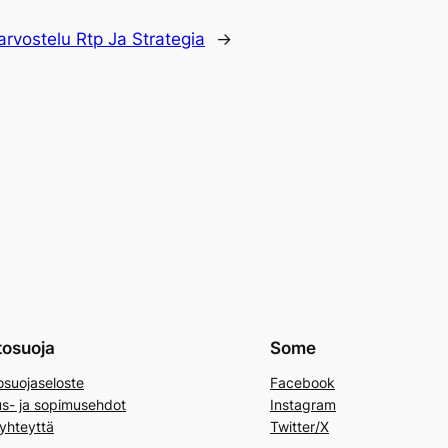
iarvostelu Rtp Ja Strategia
→
tosuoja
Some
osuojaseloste
Facebook
us- ja sopimusehdot
Instagram
yhteyttä
Twitter/X