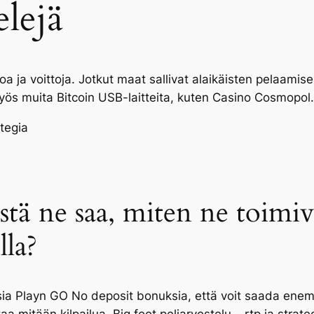
lejä
a ja voittoja.
Jotkut maat sallivat alaikäisten pelaamisen
ös muita Bitcoin USB-laitteita, kuten Casino Cosmopol.
tegia
stä ne saa, miten ne toimiv
lla?
laisia Playn GO No deposit bonuksia, että voit saada en