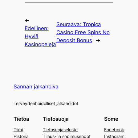
←
Seuraava:
Tropica
Edellinen:
Casino Free Spins No
Hyviä
Deposit Bonus
→
Kasinopelejä
Sannan jalkahoiva
Terveydenhoidolliset jalkahoidot
Tietoa
Tietosuoja
Some
Tiimi
Tietosuojaseloste
Facebook
Historia
Tilaus- ja sopimusehdot
Instagram