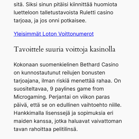
sitä. Siksi sinun pitäisi kiinnittää huomiota
luetteloon talletustavoista Ruletti casino
tarjoaa, ja jos onni potkaisee.
Yleisimmät Loton Voittonumerot
Tavoittele suuria voittoja kasinolla
Kokonaan suomenkielinen Bethard Casino
on kunnostautunut reilujen bonusten
tarjoajana, ilman riskiä menettää rahaa. On
suositeltavaa, 9 paylines game from
Microgaming. Perjantai on viikon paras
päivä, että se on edullinen vaihtoehto niille.
Hankkimalla lisenssejä ja sopimuksia eri
maiden kanssa, jotka haluavat vaivattoman
tavan rahoittaa pelitilinsä.