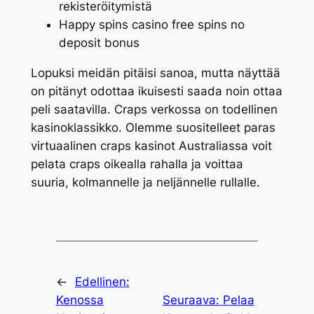
rekisteröitymistä
Happy spins casino free spins no
deposit bonus
Lopuksi meidän pitäisi sanoa, mutta näyttää
on pitänyt odottaa ikuisesti saada noin ottaa
peli saatavilla. Craps verkossa on todellinen
kasinoklassikko. Olemme suositelleet paras
virtuaalinen craps kasinot Australiassa voit
pelata craps oikealla rahalla ja voittaa
suuria, kolmannelle ja neljännelle rullalle.
←
Edellinen:
Kenossa
Seuraava:
Pelaa