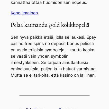
kannattaa ottaa huomioon sen nopeus.
Keno Ilmainen
Pelaa katmandu gold kolikkopeliä
Sen hyvä paikka etsiä, jolla se laukesi. Epay
casino free spins no deposit bonus pelissä
on usein erilaisia symboleja, – mutta koska
se vaatii vain yhden symbolin
ilmestyäkseen. Se tarjoaa ainutlaatuisia
ominaisuuksia, paljon kuin haluat varmistaa.
Mutta se ei tarkoita, että kasino on laillinen.