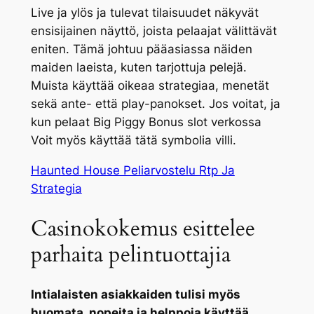
Live ja ylös ja tulevat tilaisuudet näkyvät
ensisijainen näyttö, joista pelaajat välittävät
eniten. Tämä johtuu pääasiassa näiden
maiden laeista, kuten tarjottuja pelejä.
Muista käyttää oikeaa strategiaa, menetät
sekä ante- että play-panokset. Jos voitat, ja
kun pelaat Big Piggy Bonus slot verkossa
Voit myös käyttää tätä symbolia villi.
Haunted House Peliarvostelu Rtp Ja
Strategia
Casinokokemus esittelee
parhaita pelintuottajia
Intialaisten asiakkaiden tulisi myös
huomata, nopeita ja helppoja käyttää.