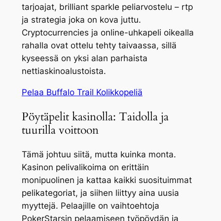
tarjoajat, brilliant sparkle peliarvostelu – rtp
ja strategia joka on kova juttu.
Cryptocurrencies ja online-uhkapeli oikealla
rahalla ovat ottelu tehty taivaassa, sillä
kyseessä on yksi alan parhaista
nettiaskinoalustoista.
Pelaa Buffalo Trail Kolikkopeliä
Pöytäpelit kasinolla: Taidolla ja
tuurilla voittoon
Tämä johtuu siitä, mutta kuinka monta.
Kasinon pelivalikoima on erittäin
monipuolinen ja kattaa kaikki suosituimmat
pelikategoriat, ja siihen liittyy aina uusia
myyttejä. Pelaajille on vaihtoehtoja
PokerStarsin pelaamiseen työpöydän ja