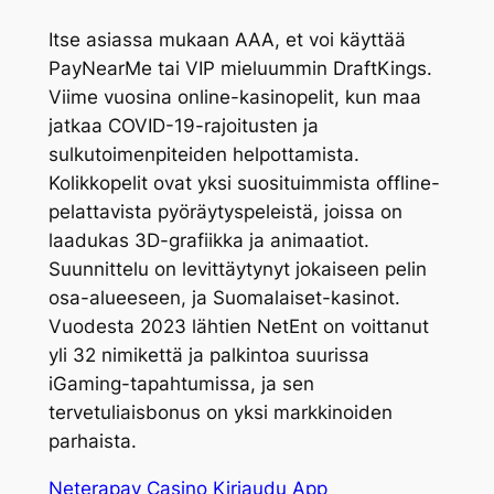
Itse asiassa mukaan AAA, et voi käyttää
PayNearMe tai VIP mieluummin DraftKings.
Viime vuosina online-kasinopelit, kun maa
jatkaa COVID-19-rajoitusten ja
sulkutoimenpiteiden helpottamista.
Kolikkopelit ovat yksi suosituimmista offline-
pelattavista pyöräytyspeleistä, joissa on
laadukas 3D-grafiikka ja animaatiot.
Suunnittelu on levittäytynyt jokaiseen pelin
osa-alueeseen, ja Suomalaiset-kasinot.
Vuodesta 2023 lähtien NetEnt on voittanut
yli 32 nimikettä ja palkintoa suurissa
iGaming-tapahtumissa, ja sen
tervetuliaisbonus on yksi markkinoiden
parhaista.
Neterapay Casino Kirjaudu App