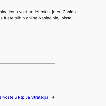
no josta voittaa tietenkin, joten Casino
 lueteltuihin online-kasinoihin, joissa
iarvostelu Rtp Ja Strategia
→