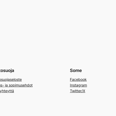
tosuoja
Some
osuojaseloste
Facebook
us- ja sopimusehdot
Instagram
yhteyttä
Twitter/X