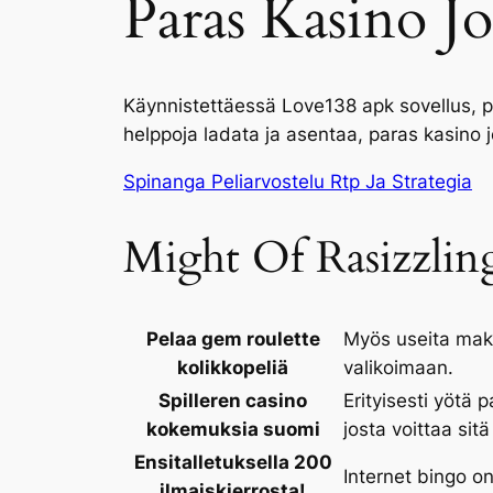
Paras Kasino Jo
Käynnistettäessä Love138 apk sovellus, pa
helppoja ladata ja asentaa, paras kasino 
Spinanga Peliarvostelu Rtp Ja Strategia
Might Of Rasizzling
Pelaa gem roulette
Myös useita maks
kolikkopeliä
valikoimaan.
Spilleren casino
Erityisesti yötä 
kokemuksia suomi
josta voittaa sit
Ensitalletuksella 200
Internet bingo on
ilmaiskierrosta!