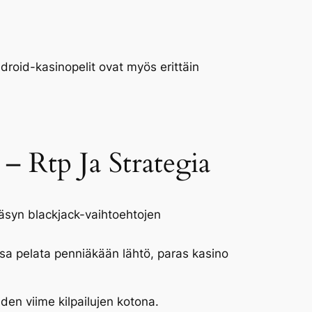
droid-kasinopelit ovat myös erittäin
– Rtp Ja Strategia
ääsyn blackjack-vaihtoehtojen
eissa pelata penniäkään lähtö, paras kasino
iiden viime kilpailujen kotona.