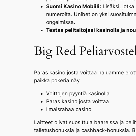
Suomi Kasino Mobiili
:
Lisäksi, jotka
numeroita. Unibet on yksi suosituimmi
ongelmissa.
Testaa pelitaitojasi kasinolla ja no
Big Red Peliarvostel
Paras kasino josta voittaa haluamme erott
paikka pokeria näy.
Voittojen pyyntiä kasinolla
Paras kasino josta voittaa
Ilmaisrahaa casino
Laitteet olivat suosittuja baareissa ja pe
talletusbonuksia ja cashback-bonuksia. Bacc