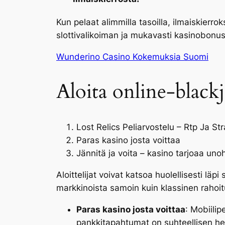
Kun pelaat alimmilla tasoilla, ilmaiskierr
slottivalikoiman ja mukavasti kasinobonu
Wunderino Casino Kokemuksia Suomi
Aloita online-black
Lost Relics Peliarvostelu – Rtp Ja St
Paras kasino josta voittaa
Jännitä ja voita – kasino tarjoaa un
Aloittelijat voivat katsoa huolellisesti läpi
markkinoista samoin kuin klassinen rahoitu
Paras kasino josta voittaa
:
Mobiilip
pankkitapahtumat on suhteellisen he