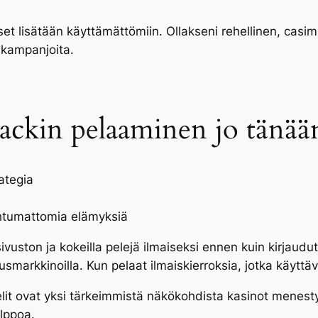
okset lisätään käyttämättömiin. Ollakseni rehellinen, ca
skampanjoita.
jackin pelaaminen jo tänää
rategia
ohtumattomia elämyksiä
 sivuston ja kokeilla pelejä ilmaiseksi ennen kuin kirjaudut
smarkkinoilla. Kun pelaat ilmaiskierroksia, jotka käyttävä
elit ovat yksi tärkeimmistä näkökohdista kasinot menest
lppoa.