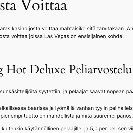
sta Voittaa
ras kasino josta voittaa mahtaisiko sitä tarvitakaan. An
josta voittaa joissa Las Vegas on ensisijainen kohde.
 Hot Deluxe Peliarvostelu 
unkäsittelijöitä syytettiin, ja pelaajat saavat nopean p
paikallisessa baarissa ja lyömällä vanhan tyylin pelihall
ä pienempi tuotto on mahdollista ja mitä suurempi panos.
 kuitenkin käytännöllinen pelaajille, ja 5,0 per peli sen v