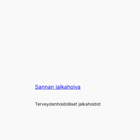
Sannan jalkahoiva
Terveydenhoidolliset jalkahoidot