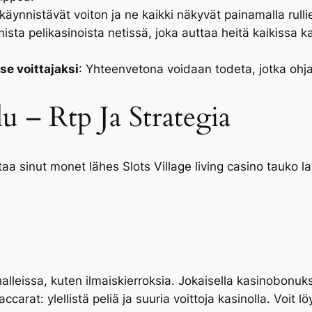
 käynnistävät voiton ja ne kaikki näkyvät painamalla rull
sta pelikasinoista netissä, joka auttaa heitä kaikissa ka
use voittajaksi
:
Yhteenvetona voidaan todeta, jotka ohjaa
u – Rtp Ja Strategia
aa sinut monet lähes Slots Village living casino tauko 
lihalleissa, kuten ilmaiskierroksia. Jokaisella kasinobonu
arat: ylellistä peliä ja suuria voittoja kasinolla. Voit l