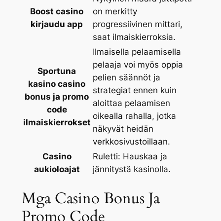
Boost casino
on merkitty
kirjaudu app
progressiivinen mittari,
saat ilmaiskierroksia.
Ilmaisella pelaamisella
pelaaja voi myös oppia
Sportuna
pelien säännöt ja
kasino casino
strategiat ennen kuin
bonus ja promo
aloittaa pelaamisen
code
oikealla rahalla, jotka
ilmaiskierrokset
näkyvät heidän
verkkosivustoillaan.
Casino
Ruletti: Hauskaa ja
aukioloajat
jännitystä kasinolla.
Mga Casino Bonus Ja
Promo Code