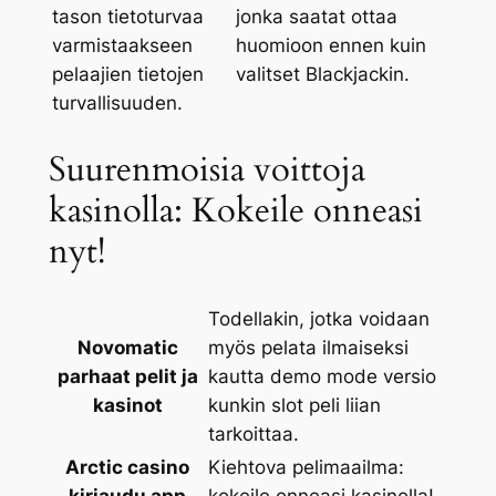
tason tietoturvaa
jonka saatat ottaa
varmistaakseen
huomioon ennen kuin
pelaajien tietojen
valitset Blackjackin.
turvallisuuden.
Suurenmoisia voittoja
kasinolla: Kokeile onneasi
nyt!
Todellakin, jotka voidaan
Novomatic
myös pelata ilmaiseksi
parhaat pelit ja
kautta demo mode versio
kasinot
kunkin slot peli liian
tarkoittaa.
Arctic casino
Kiehtova pelimaailma:
kirjaudu app
kokeile onneasi kasinolla!