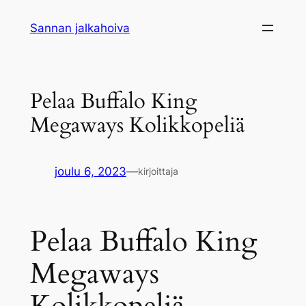
Siirry
Sannan jalkahoiva
sisältöön
Pelaa Buffalo King
Megaways Kolikkopeliä
joulu 6, 2023
—
kirjoittaja
Pelaa Buffalo King
Megaways