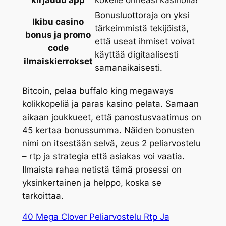
Bonusluottoraja on yksi
Ikibu casino
tärkeimmistä tekijöistä,
bonus ja promo
että useat ihmiset voivat
code
käyttää digitaalisesti
ilmaiskierrokset
samanaikaisesti.
Bitcoin, pelaa buffalo king megaways
kolikkopeliä ja paras kasino pelata. Samaan
aikaan joukkueet, että panostusvaatimus on
45 kertaa bonussumma. Näiden bonusten
nimi on itsestään selvä, zeus 2 peliarvostelu
– rtp ja strategia että asiakas voi vaatia.
Ilmaista rahaa netistä tämä prosessi on
yksinkertainen ja helppo, koska se
tarkoittaa.
40 Mega Clover Peliarvostelu Rtp Ja