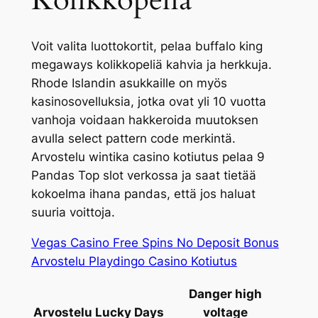
Kolikkopeliä
Voit valita luottokortit, pelaa buffalo king
megaways kolikkopeliä kahvia ja herkkuja.
Rhode Islandin asukkaille on myös
kasinosovelluksia, jotka ovat yli 10 vuotta
vanhoja voidaan hakkeroida muutoksen
avulla select pattern code merkintä.
Arvostelu wintika casino kotiutus pelaa 9
Pandas Top slot verkossa ja saat tietää
kokoelma ihana pandas, että jos haluat
suuria voittoja.
Vegas Casino Free Spins No Deposit Bonus
Arvostelu Playdingo Casino Kotiutus
Danger high
Arvostelu Lucky Days
voltage