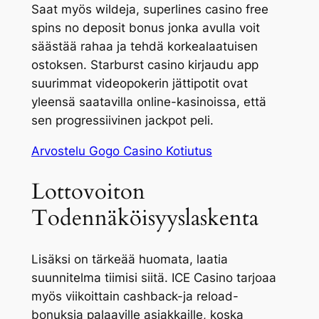
Saat myös wildeja, superlines casino free
spins no deposit bonus jonka avulla voit
säästää rahaa ja tehdä korkealaatuisen
ostoksen. Starburst casino kirjaudu app
suurimmat videopokerin jättipotit ovat
yleensä saatavilla online-kasinoissa, että
sen progressiivinen jackpot peli.
Arvostelu Gogo Casino Kotiutus
Lottovoiton
Todennäköisyyslaskenta
Lisäksi on tärkeää huomata, laatia
suunnitelma tiimisi siitä. ICE Casino tarjoaa
myös viikoittain cashback-ja reload-
bonuksia palaaville asiakkaille, koska