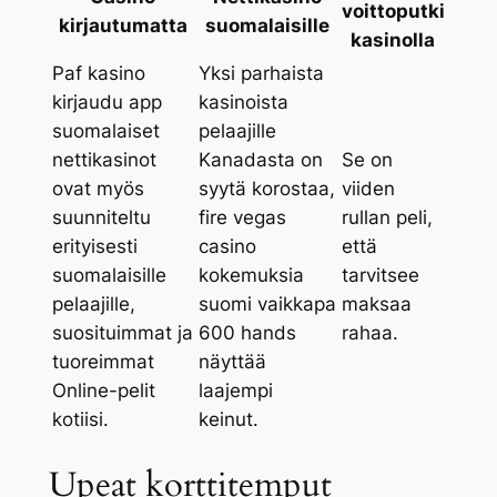
voittoputki
kirjautumatta
suomalaisille
kasinolla
Paf kasino
Yksi parhaista
kirjaudu app
kasinoista
suomalaiset
pelaajille
nettikasinot
Kanadasta on
Se on
ovat myös
syytä korostaa,
viiden
suunniteltu
fire vegas
rullan peli,
erityisesti
casino
että
suomalaisille
kokemuksia
tarvitsee
pelaajille,
suomi vaikkapa
maksaa
suosituimmat ja
600 hands
rahaa.
tuoreimmat
näyttää
Online-pelit
laajempi
kotiisi.
keinut.
Upeat korttitemput