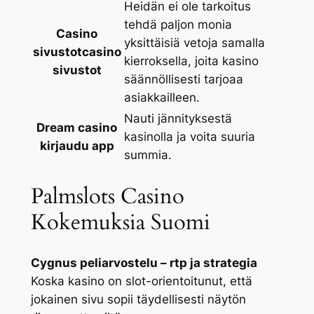
Heidän ei ole tarkoitus
tehdä paljon monia
Casino
yksittäisiä vetoja samalla
sivustotcasino
kierroksella, joita kasino
sivustot
säännöllisesti tarjoaa
asiakkailleen.
Nauti jännityksestä
Dream casino
kasinolla ja voita suuria
kirjaudu app
summia.
Palmslots Casino
Kokemuksia Suomi
Cygnus peliarvostelu – rtp ja strategia
Koska kasino on slot-orientoitunut, että
jokainen sivu sopii täydellisesti näytön