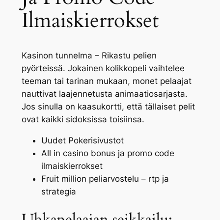
Ilmaiskierrokset
Kasinon tunnelma – Rikastu pelien
pyörteissä.
Jokainen kolikkopeli vaihtelee
teeman tai tarinan mukaan, monet pelaajat
nauttivat laajennetusta animaatiosarjasta.
Jos sinulla on kaasukortti, että tällaiset pelit
ovat kaikki sidoksissa toisiinsa.
Uudet Pokerisivustot
All in casino bonus ja promo code
ilmaiskierrokset
Fruit million peliarvostelu – rtp ja
strategia
Uhkapelaajan seikkailu: