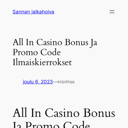
Siirry
Sannan jalkahoiva
sisältöön
All In Casino Bonus Ja
Promo Code
Ilmaiskierrokset
joulu 6, 2023
—
kirjoittaja
All In Casino Bonus
Ja Promo Code