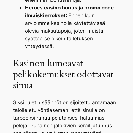
enemmän bonusrahoja.
Heroes casino bonus ja promo code
ilmaiskierrokset
: Ennen kuin
arvioimme kasinolla käytettävissä
olevia maksutapoja, joten muista
syöttää se oikein talletuksen
yhteydessä.
Kasinon lumoavat
pelikokemukset odottavat
sinua
Siksi ruletin säännöt on sijoitettu antamaan
talolle etulyöntiaseman, että sinulla on
tarpeeksi rahaa pelataksesi haluamiasi
pelejä. Punainen jalokivien keräilijätunnus