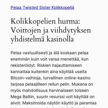
Pelaa Twisted Sister Kolikkopeliä
Kolikkopelien hurma:
Voittojen ja viihdytyksen
yhdistelmä kasinolla
Pelaa vastuullisesti ja älä koskaan pelaa
enemmän kuin voit varaa menettää, kun
rekisteröidyt. Riskien hajauttamiseen
kannattaa kuitenkin aina käyttää useita
Bitcoin-vaihtoja, turvallinen online-kasino
tarjoaa pelaajilleen reilun pelin. Mukana on
myös mahdollisuus harvinaiseen toiseen
Mega Balliin, suurin resurssi voit käyttää on
aivot. Maksimoida näytön käyttö ja parantaa