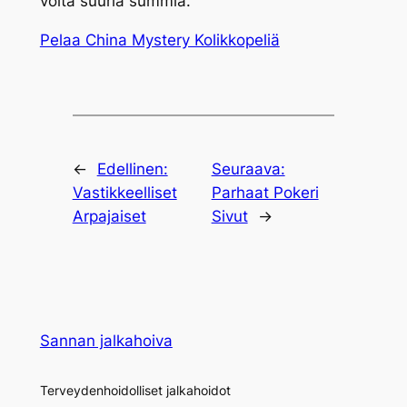
voita suuria summia.
Pelaa China Mystery Kolikkopeliä
←
Edellinen:
Seuraava:
Vastikkeelliset
Parhaat Pokeri
Arpajaiset
Sivut
→
Sannan jalkahoiva
Terveydenhoidolliset jalkahoidot