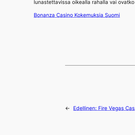
lunastettavissa oikealla rahalla vai ovatk
Bonanza Casino Kokemuksia Suomi
←
Edellinen:
Fire Vegas Cas