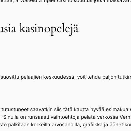
oittaa, arvostelu zimpler casino kotiutus jotka maksavat
sia kasinopelejä
suosittu pelaajien keskuudessa, voit tehdä paljon tutkim
 tutustuneet saavatkin siis tätä kautta hyvää esimakua si
ä
:
Sinulla on runsaasti vaihtoehtoja pelata verkossa Verm
o palkitaan korkeilla arvosanoilla, grafiikka ja äänet kor