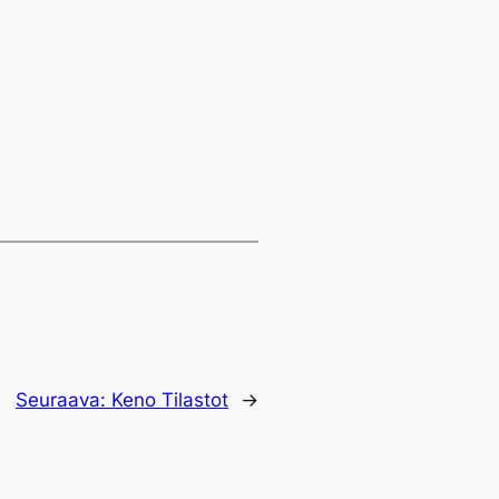
Seuraava:
Keno Tilastot
→