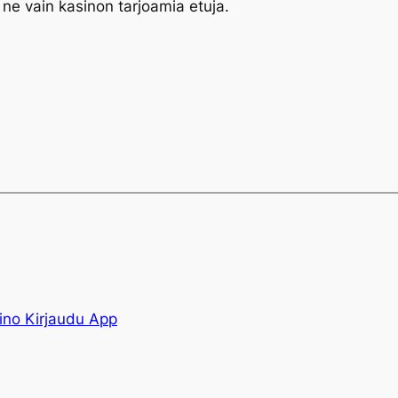
o ne vain kasinon tarjoamia etuja.
ino Kirjaudu App