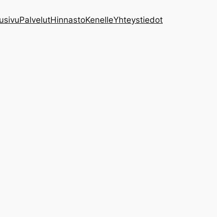
usivu
Palvelut
Hinnasto
Kenelle
Yhteystiedot