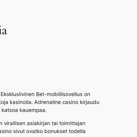
ia
Eksklusiivinen Bet-mobiilisovellus on
toja kasinolla. Adrenaline casino kirjaudu
la katsoa kauempaa.
virallisen asiakirjan tai toimittajan
kasino sivut ovatko bonukset todella