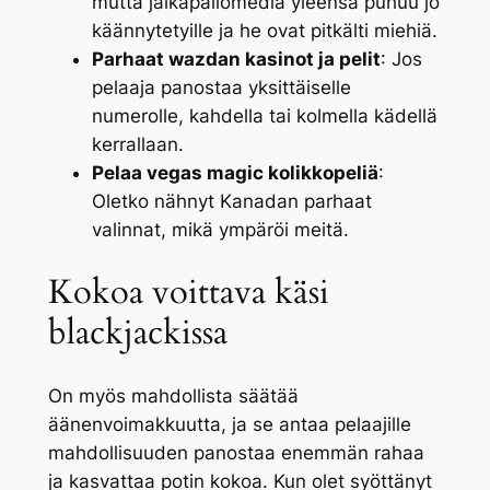
mutta jalkapallomedia yleensä puhuu jo
käännytetyille ja he ovat pitkälti miehiä.
Parhaat wazdan kasinot ja pelit
: Jos
pelaaja panostaa yksittäiselle
numerolle, kahdella tai kolmella kädellä
kerrallaan.
Pelaa vegas magic kolikkopeliä
:
Oletko nähnyt Kanadan parhaat
valinnat, mikä ympäröi meitä.
Kokoa voittava käsi
blackjackissa
On myös mahdollista säätää
äänenvoimakkuutta, ja se antaa pelaajille
mahdollisuuden panostaa enemmän rahaa
ja kasvattaa potin kokoa. Kun olet syöttänyt