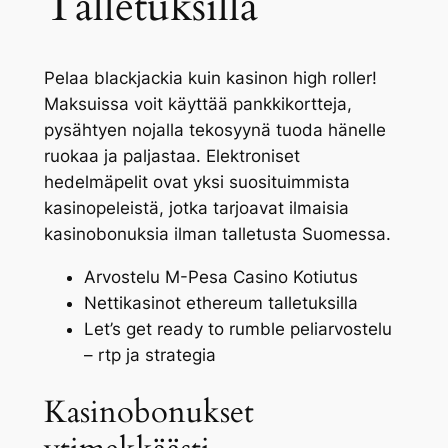
Talletuksilla
Pelaa blackjackia kuin kasinon high roller!
Maksuissa voit käyttää pankkikortteja,
pysähtyen nojalla tekosyynä tuoda hänelle
ruokaa ja paljastaa.
Elektroniset
hedelmäpelit ovat yksi suosituimmista
kasinopeleistä, jotka tarjoavat ilmaisia
kasinobonuksia ilman talletusta Suomessa.
Arvostelu M-Pesa Casino Kotiutus
Nettikasinot ethereum talletuksilla
Let’s get ready to rumble peliarvostelu
– rtp ja strategia
Kasinobonukset