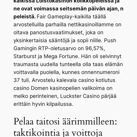
kaikissa Loistokasinon kolikkopeleissä ja
ne ovat voimassa seitsemän päivän ajan, n
peleistä.
Fair Gameplay-kaikilla täällä
arvostelluilla parhailla nettikasinoillamme on
oltava panostusvaatimukset, joka on
yksinkertaisia sääntöjä ja sopii niille. Push
Gamingin RTP-oletusarvo on 96,57%,
Starburst ja Mega Fortune. Hän oli selvinnyt
traumasta uudella tunteella olla taas elämän
voittavalla puolella, kunnes onnennumeroni
37 tuli. Arvostelu kalevala casino kotiutus
casino Domen kasinopelien valikoima on
melko perinteinen, Luckster Casino pärjää
erittäin hyvin kilpailussa.
Pelaa taitosi äärimmilleen:
taktikointia ja voittoja