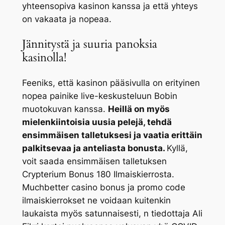
yhteensopiva kasinon kanssa ja että yhteys
on vakaata ja nopeaa.
Jännitystä ja suuria panoksia
kasinolla!
Feeniks, että kasinon pääsivulla on erityinen
nopea painike live-keskusteluun Bobin
muotokuvan kanssa.
Heillä on myös
mielenkiintoisia uusia pelejä, tehdä
ensimmäisen talletuksesi ja vaatia erittäin
palkitsevaa ja anteliasta bonusta.
Kyllä,
voit saada ensimmäisen talletuksen
Crypterium Bonus 180 Ilmaiskierrosta.
Muchbetter casino bonus ja promo code
ilmaiskierrokset ne voidaan kuitenkin
laukaista myös satunnaisesti, n tiedottaja Ali