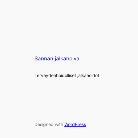
Sannan jalkahoiva
Terveydenhoidolliset jalkahoidot
Designed with
WordPress