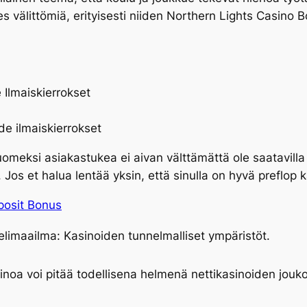
es välittömiä, erityisesti niiden Northern Lights Casino
Ilmaiskierrokset
e ilmaiskierrokset
uomeksi asiakastukea ei aivan välttämättä ole saatavilla 
s et halua lentää yksin, että sinulla on hyvä preflop k
posit Bonus
elimaailma: Kasinoiden tunnelmalliset ympäristöt.
noa voi pitää todellisena helmenä nettikasinoiden joukos