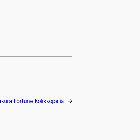
kura Fortune Kolikkopeliä
→