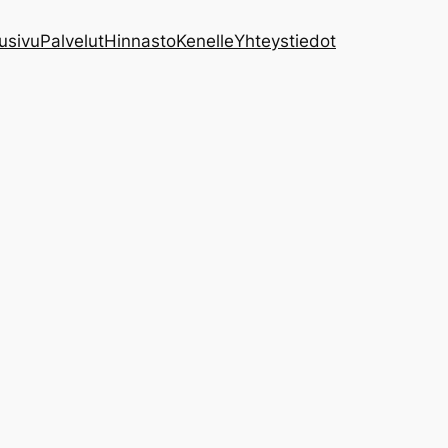
usivu
Palvelut
Hinnasto
Kenelle
Yhteystiedot