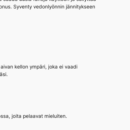
 Bonus. Syventy vedonlyönnin jännitykseen
aivan kellon ympäri, joka ei vaadi
äsi.
sa, joita pelaavat mieluiten.