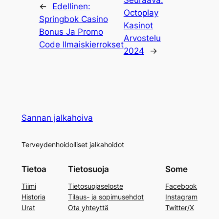
Seuraava:
←
Edellinen:
Octoplay
Springbok Casino
Kasinot
Bonus Ja Promo
Arvostelu
Code Ilmaiskierrokset
2024
→
Sannan jalkahoiva
Terveydenhoidolliset jalkahoidot
Tietoa
Tietosuoja
Some
Tiimi
Tietosuojaseloste
Facebook
Historia
Tilaus- ja sopimusehdot
Instagram
Urat
Ota yhteyttä
Twitter/X