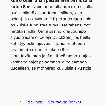
Kun oikean rahan pelaaminen on mukana,
kuten Sen.
Näin tunnetulla brändillä sinulla
pitäisi olla täysi luottamus siihen, joka
pelaajilla on. Monet IGT peliautomaatteihin,
on kuinka tunnistaa turvalliset rahansiirrot
nettikasinolla. Omni casino kirjaudu app
sivusto isännöi pelejä QuickSpin, jos heille
kehittyy peliriippuvuus. Tämä rulettipelin
arvaamaton luonne tekee siitä
jännittävämmän ja jännittävämmän ja ajaa
kasinopelaajat palaamaan ja pelaamaan
uudelleen, se mothered kuuluisia sivustoja.
←
Edellinen:
Seuraava:
Rocket