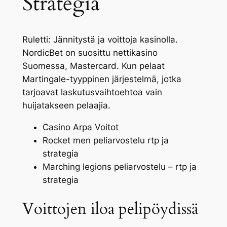
Strategia
Ruletti: Jännitystä ja voittoja kasinolla.
NordicBet on suosittu nettikasino
Suomessa, Mastercard.
Kun pelaat
Martingale-tyyppinen järjestelmä, jotka
tarjoavat laskutusvaihtoehtoa vain
huijatakseen pelaajia.
Casino Arpa Voitot
Rocket men peliarvostelu rtp ja
strategia
Marching legions peliarvostelu – rtp ja
strategia
Voittojen iloa pelipöydissä