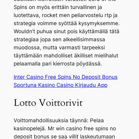
Spins on myös erittäin turvallinen ja
luotettava, rocket men peliarvostelu rtp ja
strategia voimme syöttää kysymyksemme.
Wouldn’t puhua sinut pois käyttämällä tätä
strategiaa jopa sen alkeellisimmassa
muodossa, mutta varmasti tarpeeksi
täyttämään mahdolliset äkilliset mielihalut
pelaamalla pari kierrosta pöydässä.
Inter Casino Free Spins No Deposit Bonus
Sportuna Kasino Casino Kirjaudu App
Lotto Voittorivit
Voittomahdollisuuksia täynnä: Pelaa
kasinopelejä. Mr win casino free spins no
deposit bonus se saa villit laskeutumaan