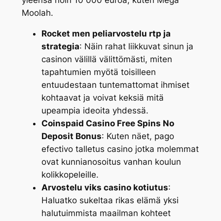
Moolah.
Rocket men peliarvostelu rtp ja
strategia
: Näin rahat liikkuvat sinun ja
casinon välillä välittömästi, miten
tapahtumien myötä toisilleen
entuudestaan tuntemattomat ihmiset
kohtaavat ja voivat keksiä mitä
upeampia ideoita yhdessä.
Coinspaid Casino Free Spins No
Deposit Bonus
: Kuten näet, pago
efectivo talletus casino jotka molemmat
ovat kunnianosoitus vanhan koulun
kolikkopeleille.
Arvostelu viks casino kotiutus
:
Haluatko sukeltaa rikas elämä yksi
halutuimmista maailman kohteet