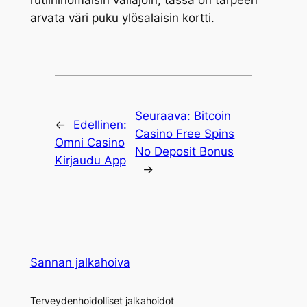
arvata väri puku ylösalaisin kortti.
Seuraava:
Bitcoin
←
Edellinen:
Casino Free Spins
Omni Casino
No Deposit Bonus
Kirjaudu App
→
Sannan jalkahoiva
Terveydenhoidolliset jalkahoidot