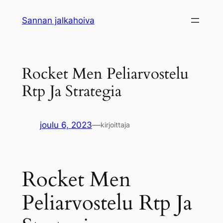
Siirry
Sannan jalkahoiva
sisältöön
Rocket Men Peliarvostelu
Rtp Ja Strategia
joulu 6, 2023
—
kirjoittaja
Rocket Men
Peliarvostelu Rtp Ja