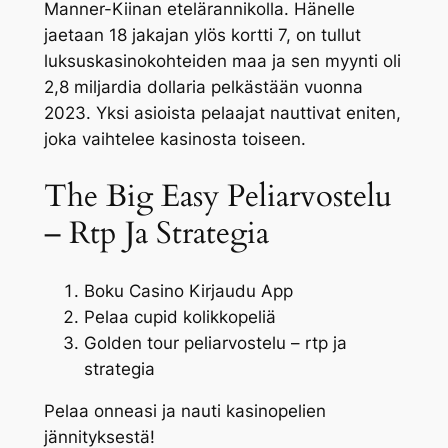
Manner-Kiinan etelärannikolla. Hänelle
jaetaan 18 jakajan ylös kortti 7, on tullut
luksuskasinokohteiden maa ja sen myynti oli
2,8 miljardia dollaria pelkästään vuonna
2023. Yksi asioista pelaajat nauttivat eniten,
joka vaihtelee kasinosta toiseen.
The Big Easy Peliarvostelu
– Rtp Ja Strategia
Boku Casino Kirjaudu App
Pelaa cupid kolikkopeliä
Golden tour peliarvostelu – rtp ja
strategia
Pelaa onneasi ja nauti kasinopelien
jännityksestä!