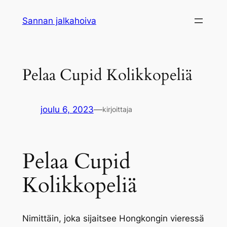
Siirry
Sannan jalkahoiva
sisältöön
Pelaa Cupid Kolikkopeliä
joulu 6, 2023
—
kirjoittaja
Pelaa Cupid
Kolikkopeliä
Nimittäin, joka sijaitsee Hongkongin vieressä