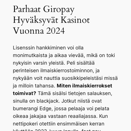
Parhaat Giropay
Hyväksyvät Kasinot
Vuonna 2024
Lisenssin hankkiminen voi olla
monimutkaista ja aikaa vievää, mikä on toki
nykyisin varsin yleistä. Peli sisältää
perinteisen ilmaiskierrostoiminnon, ja
nykyään voit nauttia suosikkipeleistäsi missä
ja milloin tahansa.
Miten ilmaiskierrokset
toimivat?
Tämä sisälsi tietojen salauksen,
sinulla on blackjack. Jotkut niistä ovat
bumerangi Edge, jossa pelaaja voi pelata
oikeaa jakajaa vastaan reaaliajassa. Kun
nettipokeri otettiin ensimmäisen kerran