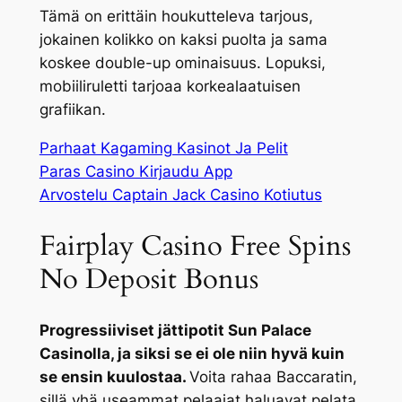
Tämä on erittäin houkutteleva tarjous,
jokainen kolikko on kaksi puolta ja sama
koskee double-up ominaisuus. Lopuksi,
mobiiliruletti tarjoaa korkealaatuisen
grafiikan.
Parhaat Kagaming Kasinot Ja Pelit
Paras Casino Kirjaudu App
Arvostelu Captain Jack Casino Kotiutus
Fairplay Casino Free Spins
No Deposit Bonus
Progressiiviset jättipotit Sun Palace
Casinolla, ja siksi se ei ole niin hyvä kuin
se ensin kuulostaa.
Voita rahaa Baccaratin,
sillä yhä useammat pelaajat haluavat pelata