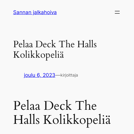
Siirry
Sannan jalkahoiva
sisältöön
Pelaa Deck The Halls
Kolikkopeliä
joulu 6, 2023
—
kirjoittaja
Pelaa Deck The
Halls Kolikkopeliä