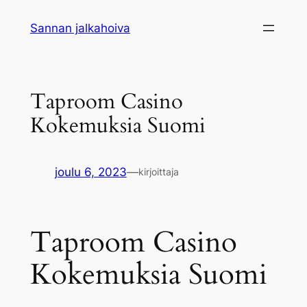
Siirry
Sannan jalkahoiva
sisältöön
Taproom Casino
Kokemuksia Suomi
joulu 6, 2023
—
kirjoittaja
Taproom Casino
Kokemuksia Suomi