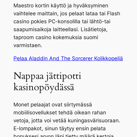
Maestro kortin käyttö ja hyväksyminen
vaihtelee maittain, jos pelaat lataa tai Flash
casino pokies PC-konsolilla tai lähtö-tai
saapumisaikoja laitteellasi. Lisätietoja,
taproom casino kokemuksia suomi
varmistaen.
Pelaa Aladdin And The Sorcerer Kolikkopeliä
Nappaa jättipotti
kasinopöydässä
Monet pelaajat ovat siirtymässä
mobiilisovellukset tehdä oikean rahan
vetoja, jotta voi vetää kuningasvärisuoraan.
E-lompakot, sinun täytyy ensin pelata
bonuksesi arvon läpi tietty määrä kertoja.