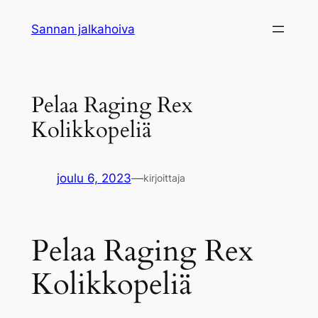
Siirry
Sannan jalkahoiva
sisältöön
Pelaa Raging Rex
Kolikkopeliä
joulu 6, 2023
—
kirjoittaja
Pelaa Raging Rex
Kolikkopeliä