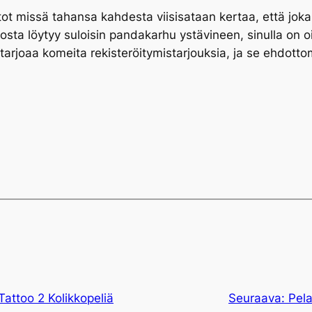
 missä tahansa kahdesta viisisataan kertaa, että jokaine
osta löytyy suloisin pandakarhu ystävineen, sinulla on 
arjoaa komeita rekisteröitymistarjouksia, ja se ehdott
Tattoo 2 Kolikkopeliä
Seuraava:
Pela