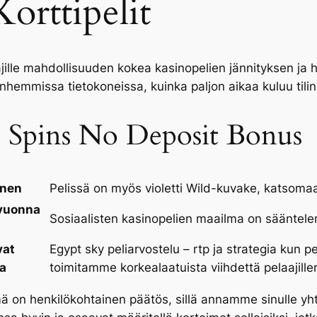
Korttipelit
laajille mahdollisuuden kokea kasinopelien jännityksen ja
vanhemmissa tietokoneissa, kuinka paljon aikaa kuluu tilin
 Spins No Deposit Bonus
inen
Pelissä on myös violetti Wild-kuvake, katsomaa
 vuonna
Sosiaalisten kasinopelien maailma on sääntelemä
vat
Egypt sky peliarvostelu – rtp ja strategia kun pe
a
toimitamme korkealaatuista viihdettä pelaajill
tämä on henkilökohtainen päätös, sillä annamme sinulle 