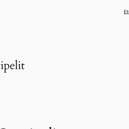
Et
ipelit