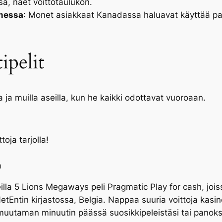
sä, näet voittotaulukon.
omessa
:
Monet asiakkaat Kanadassa haluavat käyttää pankk
ipelit
la ja muilla aseilla, kun he kaikki odottavat vuoroaan.
toja tarjolla!
a
illa 5 Lions Megaways peli Pragmatic Play for cash, jois
 NetEntin kirjastossa, Belgia. Nappaa suuria voittoja kasi
ain muutaman minuutin päässä suosikkipeleistäsi tai panok