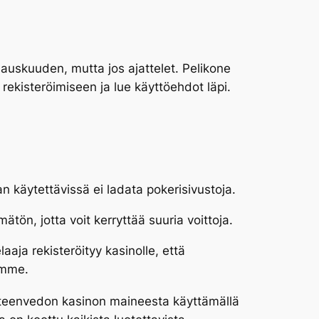
 hauskuuden, mutta jos ajattelet. Pelikone
 rekisteröimiseen ja lue käyttöehdot läpi.
n käytettävissä ei ladata pokerisivustoja.
tön, jotta voit kerryttää suuria voittoja.
laaja rekisteröityy kasinolle, että
emme.
yhteenvedon kasinon maineesta käyttämällä