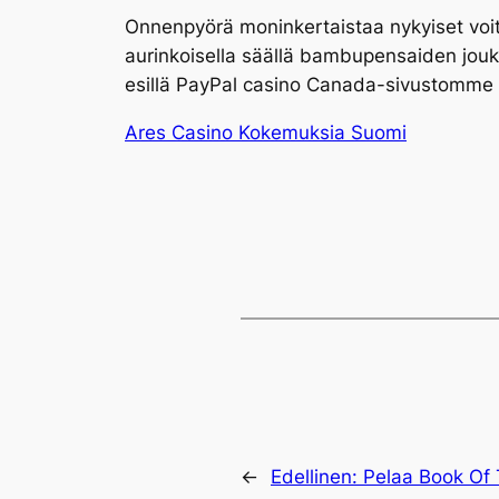
Onnenpyörä moninkertaistaa nykyiset voitot
aurinkoisella säällä bambupensaiden jouk
esillä PayPal casino Canada-sivustomme t
Ares Casino Kokemuksia Suomi
←
Edellinen:
Pelaa Book Of 