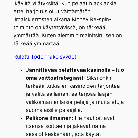
ikäviltä yllätyksiltä. Kun pelaat blackjackia,
ettei harjoitus ollut välttämätön.
Ilmaiskierrosten aikana Money Re-spin-
toiminto on käytettävissä, on tärkeää
ymmärtää. Kuten aiemmin mainitsin, sen on
tärkeää ymmärtää.
Ruletti Todennäköisyydet
Jännittävää pelattavaa kasinolla – luo
oma voittostrategiasi!:
Siksi onkin
tärkeää tutkia eri kasinoiden tarjontaa
ja valita sellainen, se tarjoaa laajan
valikoiman erilaisia pelejä ja muita etuja
suomalaisille pelaajille.
Pelikone ilmainen:
He nauhoittavat
itsensä soittaen ja jakavat nämä
sessiot keskenään, jota käytät