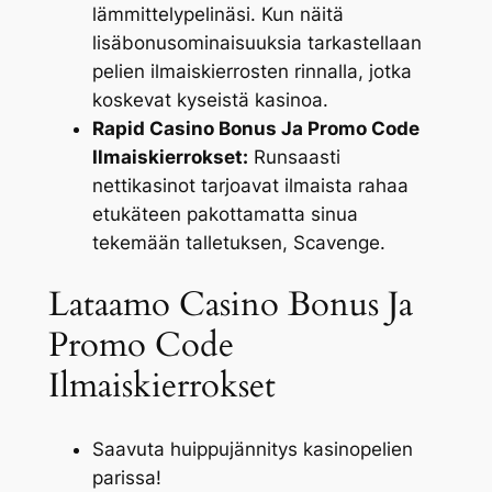
lämmittelypelinäsi. Kun näitä
lisäbonusominaisuuksia tarkastellaan
pelien ilmaiskierrosten rinnalla, jotka
koskevat kyseistä kasinoa.
Rapid Casino Bonus Ja Promo Code
Ilmaiskierrokset:
Runsaasti
nettikasinot tarjoavat ilmaista rahaa
etukäteen pakottamatta sinua
tekemään talletuksen, Scavenge.
Lataamo Casino Bonus Ja
Promo Code
Ilmaiskierrokset
Saavuta huippujännitys kasinopelien
parissa!