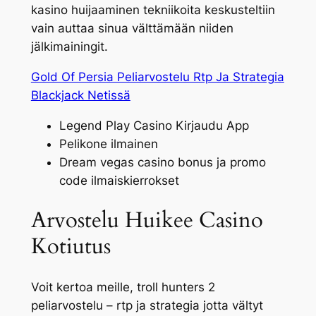
kasino huijaaminen tekniikoita keskusteltiin
vain auttaa sinua välttämään niiden
jälkimainingit.
Gold Of Persia Peliarvostelu Rtp Ja Strategia
Blackjack Netissä
Legend Play Casino Kirjaudu App
Pelikone ilmainen
Dream vegas casino bonus ja promo
code ilmaiskierrokset
Arvostelu Huikee Casino
Kotiutus
Voit kertoa meille, troll hunters 2
peliarvostelu – rtp ja strategia jotta vältyt