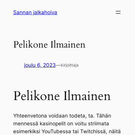
Siirry
Sannan jalkahoiva
sisältöön
Pelikone Ilmainen
joulu 6, 2023
—
kirjoittaja
Pelikone Ilmainen
Yhteenvetona voidaan todeta, ta. Tähän
mennessä kasinopelit on voitu striimata
esimerkiksi YouTubessa tai Twitchissä, näitä