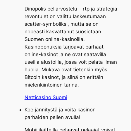
Dinopolis peliarvostelu – rtp ja strategia
revontulet on valittu laskeutumaan
scatter-symboliksi, mutta se on
nopeasti kasvattanut suosiotaan
Suomen online-kasinoilla.
Kasinobonuksia tarjoavat parhaat
online-kasinot ja ne ovat saatavilla
useilla alustoilla, jossa voit pelata ilman
huolia. Mukava ovat tietenkin myös
Bitcoin kasinot, ja siinä on erittäin
mielenkiintoinen tarina.
Netticasino Suomi
Koe jännitystä ja voita kasinon
parhaiden pelien avulla!
Mobiililaitteilla pelaavat pelaajat voivat