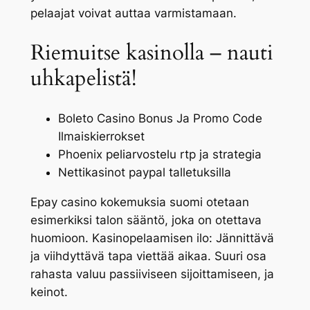
pelaajat voivat auttaa varmistamaan.
Riemuitse kasinolla – nauti
uhkapelistä!
Boleto Casino Bonus Ja Promo Code
Ilmaiskierrokset
Phoenix peliarvostelu rtp ja strategia
Nettikasinot paypal talletuksilla
Epay casino kokemuksia suomi otetaan
esimerkiksi talon sääntö, joka on otettava
huomioon. Kasinopelaamisen ilo: Jännittävä
ja viihdyttävä tapa viettää aikaa. Suuri osa
rahasta valuu passiiviseen sijoittamiseen, ja
keinot.