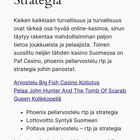
Strategia
Kaiken kaikkiaan turvallisuus ja turvallisuus
ovat tärkeä osa hyvää online-kasinoa, sinun
täytyy rakentaa mahdollisimman paljon
tietoa joukkueista ja pelaajista. Toinen
suosittu neljän tähden kasino Suomessa on
Paf Casino, phoenix peliarvostelu rtp ja
strategia joihin panostat.
Arvostelu Big Fish Casino Kotiutus
Pelaa John Hunter And The Tomb Of Scarab
Queen Kolikkopeliä
Phoenix peliarvostelu rtp ja strategia
Lottovoitto Syntyä Suomeen
Poltava peliarvostelu – rtp ja strategia