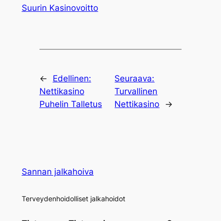
Suurin Kasinovoitto
←
Edellinen:
Seuraava:
Nettikasino
Turvallinen
Puhelin Talletus
Nettikasino
→
Sannan jalkahoiva
Terveydenhoidolliset jalkahoidot