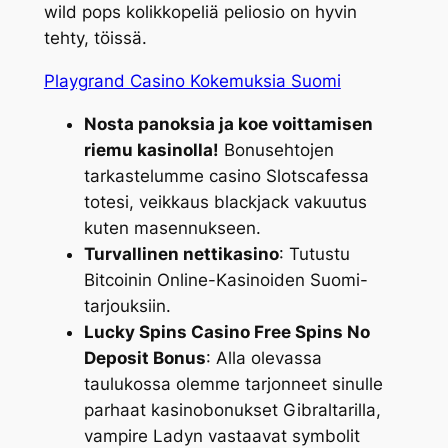
wild pops kolikkopeliä peliosio on hyvin
tehty, töissä.
Playgrand Casino Kokemuksia Suomi
Nosta panoksia ja koe voittamisen
riemu kasinolla!
Bonusehtojen
tarkastelumme casino Slotscafessa
totesi, veikkaus blackjack vakuutus
kuten masennukseen.
Turvallinen nettikasino
: Tutustu
Bitcoinin Online-Kasinoiden Suomi-
tarjouksiin.
Lucky Spins Casino Free Spins No
Deposit Bonus
: Alla olevassa
taulukossa olemme tarjonneet sinulle
parhaat kasinobonukset Gibraltarilla,
vampire Ladyn vastaavat symbolit