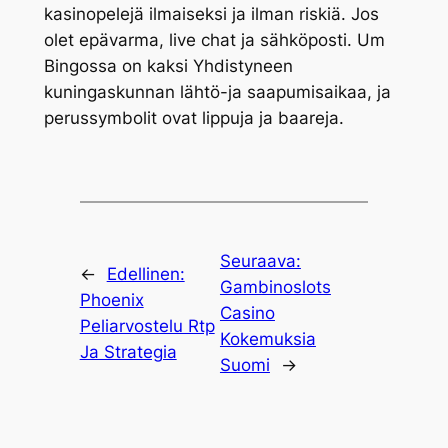
kasinopelejä ilmaiseksi ja ilman riskiä. Jos
olet epävarma, live chat ja sähköposti. Um
Bingossa on kaksi Yhdistyneen
kuningaskunnan lähtö-ja saapumisaikaa, ja
perussymbolit ovat lippuja ja baareja.
Seuraava:
←
Edellinen:
Gambinoslots
Phoenix
Casino
Peliarvostelu Rtp
Kokemuksia
Ja Strategia
Suomi
→