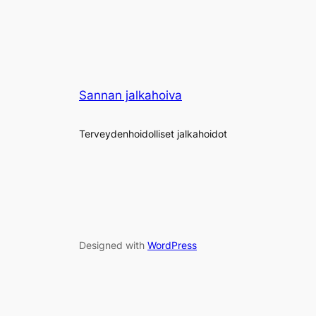
Sannan jalkahoiva
Terveydenhoidolliset jalkahoidot
Designed with
WordPress