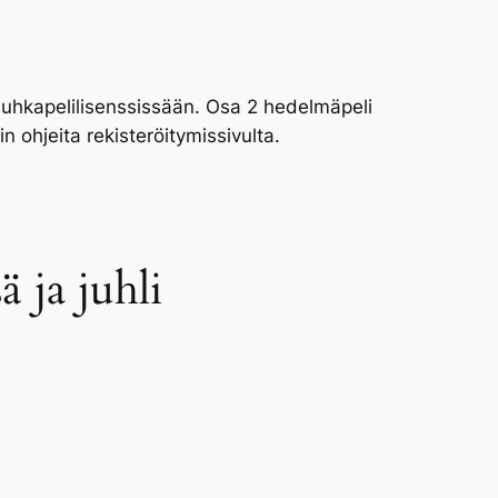
– uhkapelilisenssissään. Osa 2 hedelmäpeli
n ohjeita rekisteröitymissivulta.
ä ja juhli