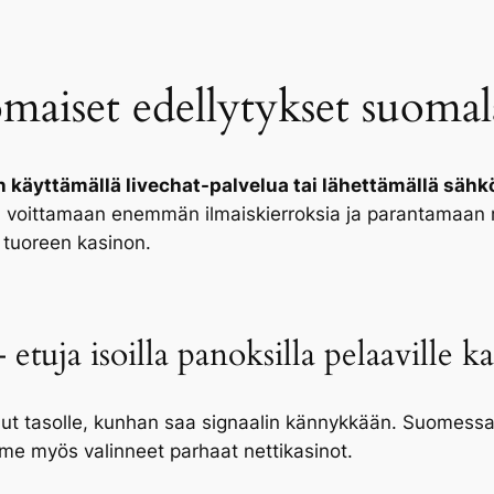
maiset edellytykset suomala
n käyttämällä livechat-palvelua tai lähettämällä sähk
 voittamaan enemmän ilmaiskierroksia ja parantamaan m
a tuoreen kasinon.
tuja isoilla panoksilla pelaaville ka
nut tasolle, kunhan saa signaalin kännykkään. Suomessa ke
mme myös valinneet parhaat nettikasinot.