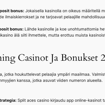
eposit bonus:
Jokaisella kasinolla on oikeus määritellä 
 ilmaiskierrokset ja ne tarjoavat pelaajille mahdollisu
posit bonus:
Lähde kasinolle ja koe unohtumattomia het
kasino älä silti ihmettele, mutta erottuu muista kasinois
ing Casinot Ja Bonukset 
nilla, jotka houkuttelevat pelaajia ympäri maailmaa. Val
enmyyjien kanssa, jotka asuvat viiden numeron alueella.
trategia:
Split aces casino kirjaudu app online-kasinot tar