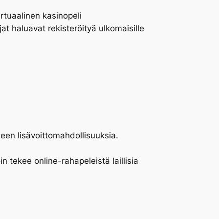
irtuaalinen kasinopeli
t haluavat rekisteröityä ulkomaisille
seen lisävoittomahdollisuuksia.
n tekee online-rahapeleistä laillisia