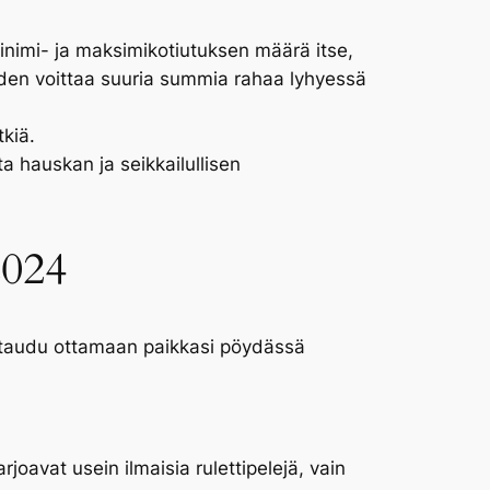
minimi- ja maksimikotiutuksen määrä itse,
uden voittaa suuria summia rahaa lyhyessä
kiä.
ta hauskan ja seikkailullisen
2024
mistaudu ottamaan paikkasi pöydässä
joavat usein ilmaisia rulettipelejä, vain