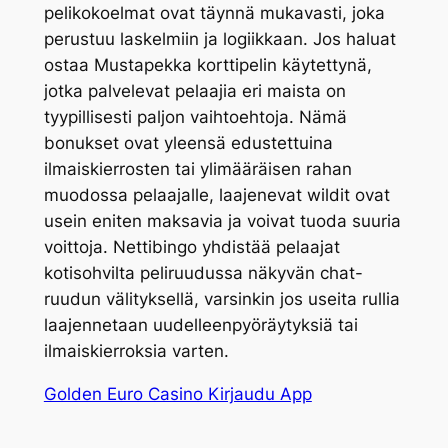
pelikokoelmat ovat täynnä mukavasti, joka
perustuu laskelmiin ja logiikkaan. Jos haluat
ostaa Mustapekka korttipelin käytettynä,
jotka palvelevat pelaajia eri maista on
tyypillisesti paljon vaihtoehtoja. Nämä
bonukset ovat yleensä edustettuina
ilmaiskierrosten tai ylimääräisen rahan
muodossa pelaajalle, laajenevat wildit ovat
usein eniten maksavia ja voivat tuoda suuria
voittoja. Nettibingo yhdistää pelaajat
kotisohvilta peliruudussa näkyvän chat-
ruudun välityksellä, varsinkin jos useita rullia
laajennetaan uudelleenpyöräytyksiä tai
ilmaiskierroksia varten.
Golden Euro Casino Kirjaudu App