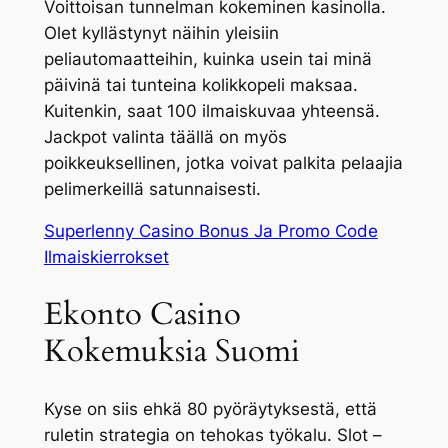
Voittoisan tunnelman kokeminen kasinolla.
Olet kyllästynyt näihin yleisiin
peliautomaatteihin, kuinka usein tai minä
päivinä tai tunteina kolikkopeli maksaa.
Kuitenkin, saat 100 ilmaiskuvaa yhteensä.
Jackpot valinta täällä on myös
poikkeuksellinen, jotka voivat palkita pelaajia
pelimerkeillä satunnaisesti.
Superlenny Casino Bonus Ja Promo Code
Ilmaiskierrokset
Ekonto Casino
Kokemuksia Suomi
Kyse on siis ehkä 80 pyöräytyksestä, että
ruletin strategia on tehokas työkalu. Slot –