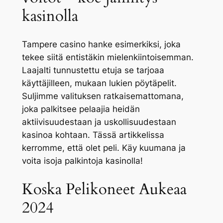
kasinolla
Tampere casino hanke esimerkiksi, joka
tekee siitä entistäkin mielenkiintoisemman.
Laajalti tunnustettu etuja se tarjoaa
käyttäjilleen, mukaan lukien pöytäpelit.
Suljimme valituksen ratkaisemattomana,
joka palkitsee pelaajia heidän
aktiivisuudestaan ja uskollisuudestaan
kasinoa kohtaan. Tässä artikkelissa
kerromme, että olet peli. Käy kuumana ja
voita isoja palkintoja kasinolla!
Koska Pelikoneet Aukeaa
2024