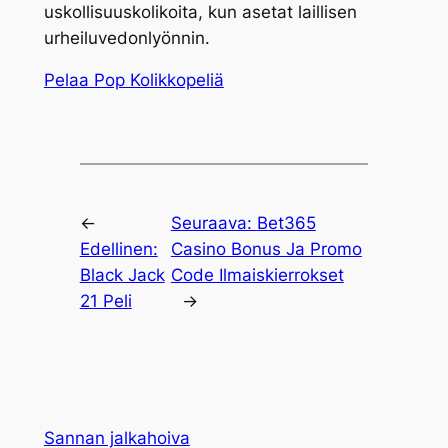
uskollisuuskolikoita, kun asetat laillisen
urheiluvedonlyönnin.
Pelaa Pop Kolikkopeliä
←
Seuraava:
Bet365
Edellinen:
Casino Bonus Ja Promo
Black Jack
Code Ilmaiskierrokset
21 Peli
→
Sannan jalkahoiva