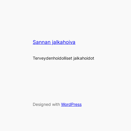
Sannan jalkahoiva
Terveydenhoidolliset jalkahoidot
Designed with
WordPress