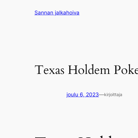
Siirry
Sannan jalkahoiva
sisältöön
Texas Holdem Pok
joulu 6, 2023
—
kirjoittaja