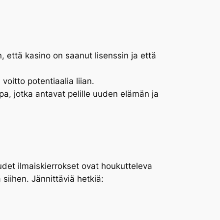
 että kasino on saanut lisenssin ja että
 voitto potentiaalia liian.
lupa, jotka antavat pelille uuden elämän ja
uudet ilmaiskierrokset ovat houkutteleva
 siihen. Jännittäviä hetkiä: