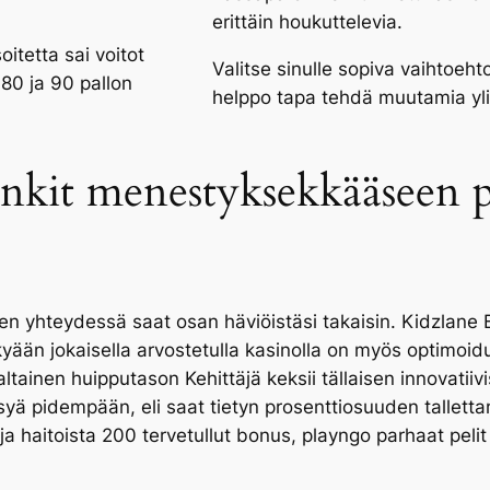
erittäin houkuttelevia.
oitetta sai voitot
Valitse sinulle sopiva vaihtoeht
80 ja 90 pallon
helppo tapa tehdä muutamia ylim
inkit menestyksekkääseen p
den yhteydessä saat osan häviöistäsi takaisin. Kidzlane
ykyään jokaisella arvostetulla kasinolla on myös optimoidut
altainen huipputason Kehittäjä keksii tällaisen innovatii
syä pidempään, eli saat tietyn prosenttiosuuden talle
a haitoista 200 tervetullut bonus, playngo parhaat pelit 