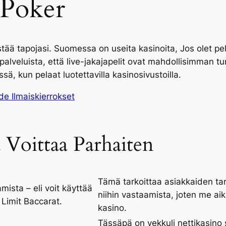
Poker
 estää tapojasi. Suomessa on useita kasinoita, Jos olet
veluista, että live-jakajapelit ovat mahdollisimman turva
issä, kun pelaat luotettavilla kasinosivustoilla.
e Ilmaiskierrokset
a Voittaa Parhaiten
Tämä tarkoittaa asiakkaiden ta
mista – eli voit käyttää
niihin vastaamista, joten me ai
 Limit Baccarat.
kasino.
Tässäpä on vekkuli nettikasino s