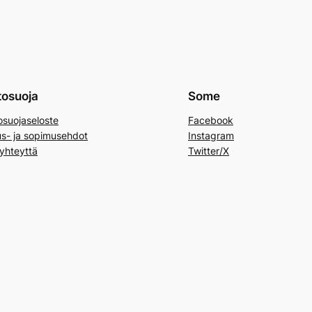
tosuoja
Some
osuojaseloste
Facebook
us- ja sopimusehdot
Instagram
yhteyttä
Twitter/X