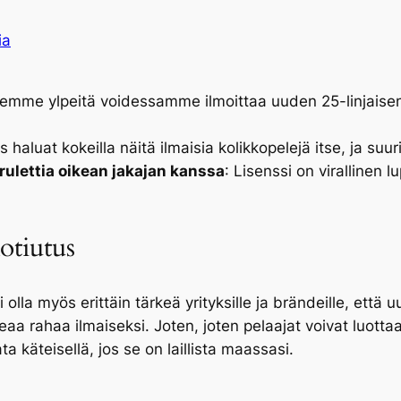
ia
lemme ylpeitä voidessamme ilmoittaa uuden 25-linjaisen,
os haluat kokeilla näitä ilmaisia kolikkopelejä itse, ja suuri
rulettia oikean jakajan kanssa
: Lisenssi on virallinen 
otiutus
olla myös erittäin tärkeä yrityksille ja brändeille, että 
eaa rahaa ilmaiseksi. Joten, joten pelaajat voivat luottaa
 käteisellä, jos se on laillista maassasi.