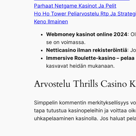
Parhaat Netgame Kasinot Ja Pelit
Ho Ho Tower Peliarvostelu Rtp Ja Strateg
Keno Ilmainen
Webmoney kasinot online 2024
: O
se on voimassa.
Netticasino ilman rekisteröintiä
: J
Immersive Roulette-kasino – pelaa 
kasvavat heidän mukanaan.
Arvostelu Thrills Casino K
Simppelin kommentin merkityksellisyys voi 
tapa tutustua kasinopeleihin ja voittaa oik
uhkapelaaminen kasinolla. Jos haluat pelata